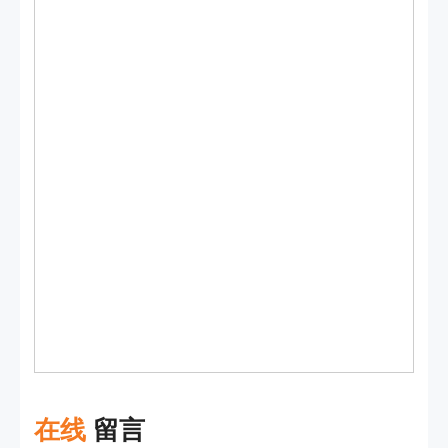
在线
留言