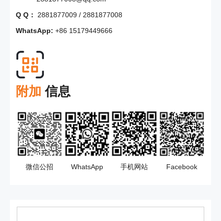
Q Q：
2881877009
/
2881877008
WhatsApp:
+86 15179449666
附加
信息
微信公招
WhatsApp
手机网站
Facebook