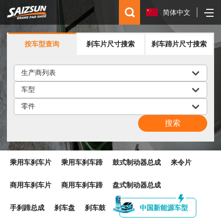
简体中文
English
按车型查询
刹车片尺寸搜索
刹车蹄片尺寸搜索
Español
русский
乘用车刹车片
乘用车刹车蹄
鼓式制动器总成
来令片
商用车刹车片
商用车刹车蹄
盘式制动器总成
手刹蹄总成
刹车盘
刹车鼓
中国新能源车型